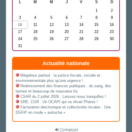
L
M
M
J
V
S
D
1
2
3
4
5
6
7
8
9
11
12
13
14
15
16
10
17
18
19
20
21
22
23
24
25
26
27
28
29
30
31
Actualité nationale
Mégafeux partout : la justice fiscale, sociale et
environnementale plus qu'une urgence !
Redressement des finances publiques : du sang, des
larmes et beaucoup de mauvaise foi
CSAR du 2 juillet 2026 : Laissez-nous tranquilles !
SRE, CGR : Un OCAPI qui se rêvait Phénix !
Facturation électronique et collectivités locales : Une
DGFiP en mode « autruche »
Connexion