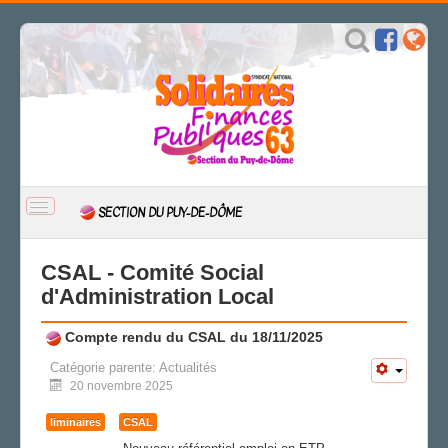
BASCULER
SECTION DU PUY-DE-DÔME
LA
NAVIGATION
ACCUEIL
CSAL - Comité Social
ACTUALITÉ
d'Administration Local
CSAL
Compte rendu du CSAL du 18/11/2025
CAP/Recours
FS SSCT
Catégorie parente:
Actualités
20 novembre 2025
Action sociale
Archives
liminaires
CSAL
LA SECTION