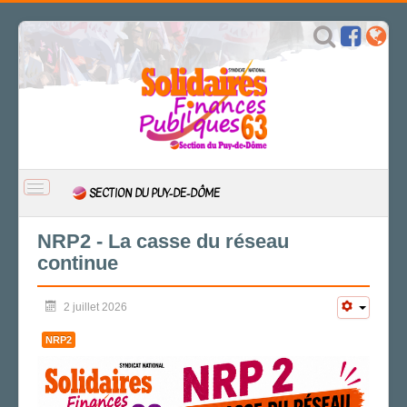
BASCULER
SECTION DU PUY-DE-DÔME
LA
NAVIGATION
ACCUEIL
NRP2 - La casse du réseau
continue
ACTUALITÉ
CSAL
2 juillet 2026
CAP/Recours
FS SSCT
NRP2
Action sociale
Archives
LA SECTION