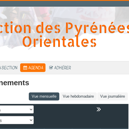
ction des Pyrénée
Orientales
A SECTION
AGENDA
ADHÉRER
énements
Vue mensuelle
Vue hebdomadaire
Vue journalière