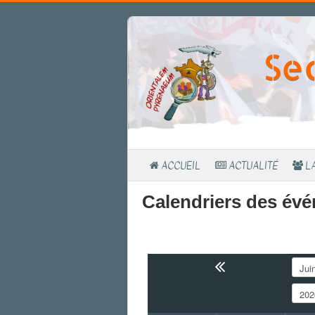
Se
ACCUEIL
ACTUALITÉ
L
Calendriers des év