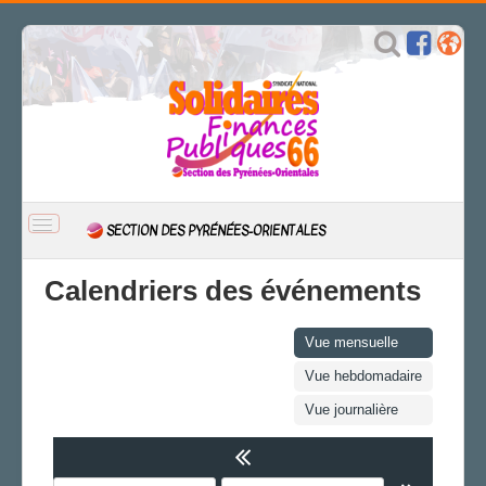
BASCULER
SECTION DES PYRÉNÉES-ORIENTALES
LA
NAVIGATION
ACCUEIL
Calendriers des événements
ACTUALITÉ
Actions
Vue mensuelle
CSAL
Vue hebdomadaire
CAP/Recours
Vue journalière
FS SSCT
Action sociale
Archives