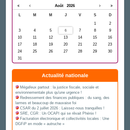
Août
2026
L
M
M
J
V
S
D
1
2
3
4
5
7
8
9
6
10
11
12
13
14
15
16
17
18
19
20
21
22
23
24
25
26
27
28
29
30
31
Actualité nationale
Mégafeux partout : la justice fiscale, sociale et
environnementale plus qu'une urgence !
Redressement des finances publiques : du sang, des
larmes et beaucoup de mauvaise foi
CSAR du 2 juillet 2026 : Laissez-nous tranquilles !
SRE, CGR : Un OCAPI qui se rêvait Phénix !
Facturation électronique et collectivités locales : Une
DGFiP en mode « autruche »