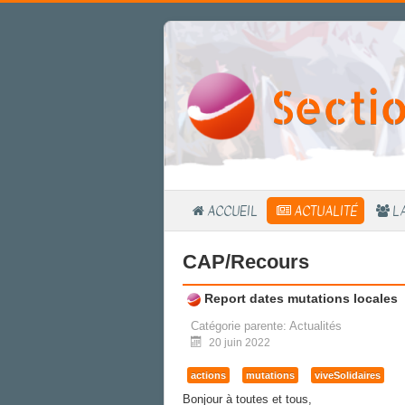
Secti
ACCUEIL
ACTUALITÉ
L
CAP/Recours
Report dates mutations locales
Catégorie parente:
Actualités
20 juin 2022
actions
mutations
viveSolidaires
Bonjour à toutes et tous,