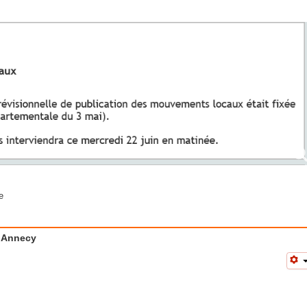
e
e Annecy