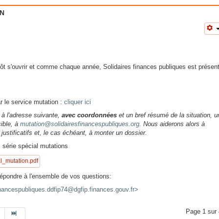
ON
t s'ouvrir et comme chaque année, Solidaires finances publiques est présen
ar le service mutation :
cliquer ici
à l'adresse suivante,
avec coordonnées
et un bref résumé de la situation, u
sible, à
mutation@solidairesfinancespubliques.org
. Nous aiderons alors à
justificatifs et, le cas échéant, à monter un dossier.
hors série spécial mutations
_mutation.pdf
 répondre à l'ensemble de vos questions:
inancespubliques.ddfip74@dgfip.finances.gouv.fr>
Page 1 sur 