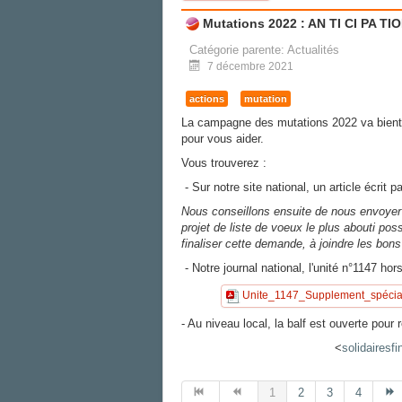
Mutations 2022 : AN TI CI PA TI
Catégorie parente:
Actualités
7 décembre 2021
actions
mutation
La campagne des mutations 2022 va bientô
pour vous aider.
Vous trouverez :
- Sur notre site national, un article écrit p
Nous conseillons ensuite de nous envoyer 
projet de liste de voeux le plus abouti pos
finaliser cette demande, à joindre les bons 
- Notre journal national, l'unité n°1147 
Unite_1147_Supplement_spécial
- Au niveau local, la balf est ouverte pour
<
solidairesf
1
2
3
4