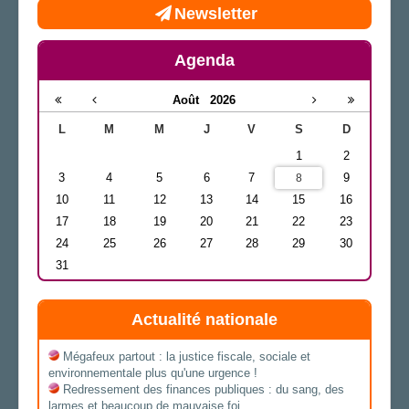
Newsletter
Agenda
Août
2026
L
M
M
J
V
S
D
1
2
3
4
5
6
7
9
8
10
11
12
13
14
15
16
17
18
19
20
21
22
23
24
25
26
27
28
29
30
31
Actualité nationale
Mégafeux partout : la justice fiscale, sociale et
environnementale plus qu'une urgence !
Redressement des finances publiques : du sang, des
larmes et beaucoup de mauvaise foi