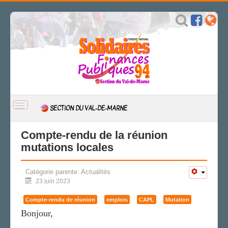
BASCULER
SECTION DU VAL-DE-MARNE
LA
NAVIGATION
ACCUEIL
Compte-rendu de la réunion
mutations locales
ACTUALITÉ
CSAL
Catégorie parente:
Actualités
CAP/Recours
23 juin 2023
FS SSCT
Action sociale
Compte-rendu de réunion
emplois
CAPL
Mutation
Archives
Bonjour,
L'IDÉE FIP