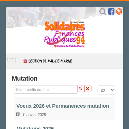
BASCULER
SECTION DU VAL-DE-MARNE
LA
NAVIGATION
ACCUEIL
Mutation
ACTUALITÉ
Saisir partie du titre
Affichage #
CSAL
CAP/Recours
FS SSCT
Voeux 2026 et Permanences mutation
Action sociale
7 janvier 2026
Archives
L'IDÉE FIP
Mutations 2025