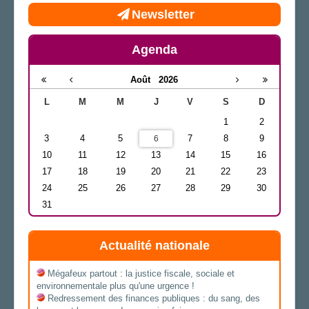
Newsletter
Agenda
Août
2026
L
M
M
J
V
S
D
1
2
3
4
5
7
8
9
6
10
11
12
13
14
15
16
17
18
19
20
21
22
23
24
25
26
27
28
29
30
31
Actualité nationale
Mégafeux partout : la justice fiscale, sociale et
environnementale plus qu'une urgence !
Redressement des finances publiques : du sang, des