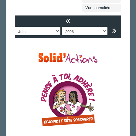
CAP/Recours
Vue journalière
FS SSCT
Action sociale
Vie de la section
JOURNAL LOCAL
LA SECTION
AGENDA
ADHÉRER