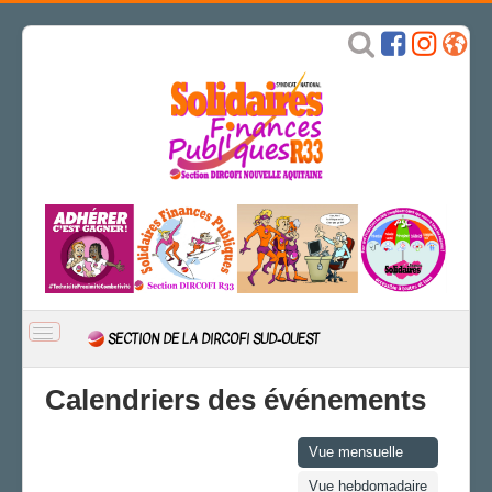
BASCULER
SECTION DE LA DIRCOFI SUD-OUEST
LA
NAVIGATION
ACCUEIL
Calendriers des événements
ACTUALITÉ
Actions
Vue mensuelle
CSAL
Vue hebdomadaire