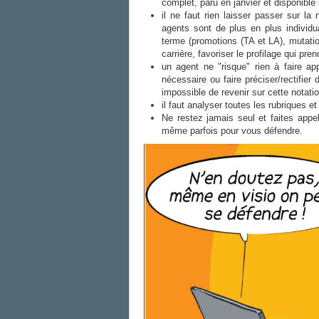
complet, paru en janvier et disponible 
il ne faut rien laisser passer sur la n
agents sont de plus en plus individu
terme (promotions (TA et LA), mutatio
carrière, favoriser le profilage qui pren
un agent ne "risque" rien à faire ap
nécessaire ou faire préciser/rectifier
impossible de revenir sur cette notatio
il faut analyser toutes les rubriques et
Ne restez jamais seul et faites appe
même parfois pour vous défendre.