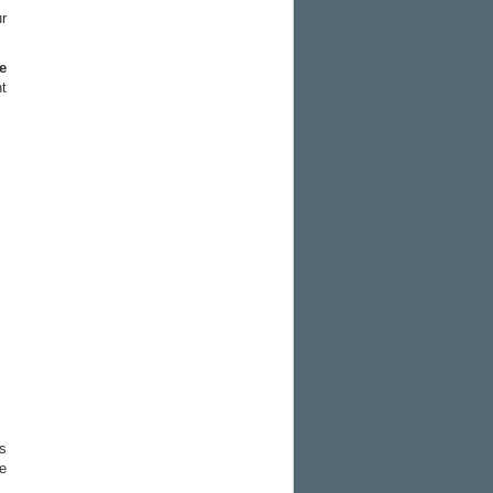
r
e
nt
s
e