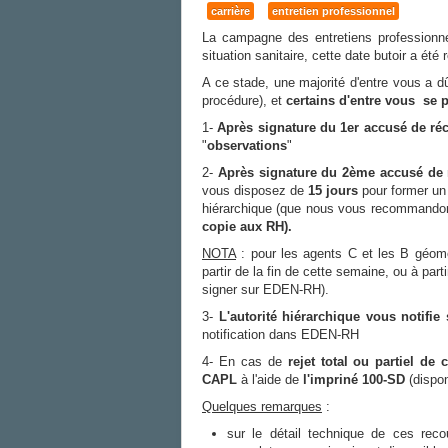
carrière
entretien professionnel
La campagne des entretiens professionn
situation sanitaire, cette date butoir a été
A ce stade, une majorité d'entre vous a dû
procédure), et
certains d'entre vous se p
1-
Après signature du 1er accusé de ré
"
observations
"
2-
Après signature du 2ème accusé de ré
vous disposez de
15 jours
pour former u
hiérarchique (que nous vous recommand
copie aux RH).
NOTA
: pour les agents C et les B géomèt
partir de la fin de cette semaine, ou à pa
signer sur EDEN-RH).
3-
L'autorité hiérarchique vous notifie
notification dans EDEN-RH
4- En cas de
rejet total ou partiel de
CAPL
à l'aide de
l'impriné 100-SD
(dispon
Quelques remarques
:
sur le détail technique de ces recou