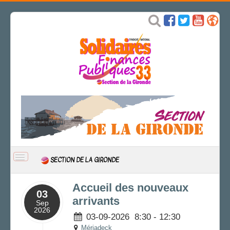
BASCULER
SECTION DE LA GIRONDE
LA
NAVIGATION
ACCUEIL
Accueil des nouveaux
03
ACTUALITÉ
arrivants
Sep
2026
CSAL
03-09-2026
8:30
-
12:30
CAP/Recours
Mériadeck