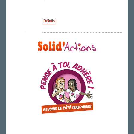
FS SSCT
Action sociale
Archives
Détails
LA SECTION
Vos correspondants
Vos élus
AGENDA
ADHÉRER