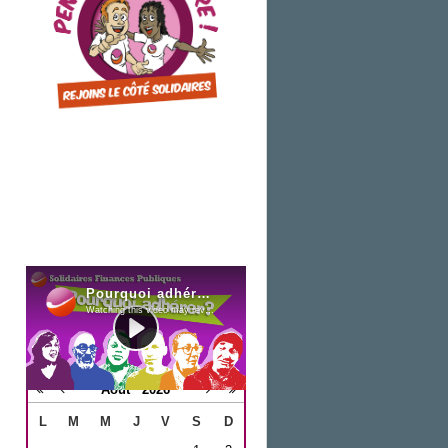
Newsletter
Agenda
Août
2026
L
M
M
J
V
S
D