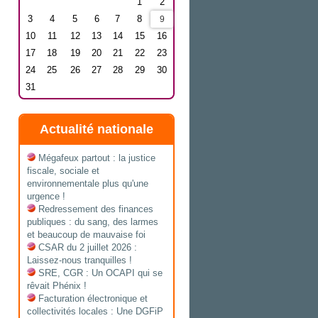
1
2
3
4
5
6
7
8
9
10
11
12
13
14
15
16
17
18
19
20
21
22
23
24
25
26
27
28
29
30
31
Actualité nationale
Mégafeux partout : la justice
fiscale, sociale et
environnementale plus qu'une
urgence !
Redressement des finances
publiques : du sang, des larmes
et beaucoup de mauvaise foi
CSAR du 2 juillet 2026 :
Laissez-nous tranquilles !
SRE, CGR : Un OCAPI qui se
rêvait Phénix !
Facturation électronique et
collectivités locales : Une DGFiP