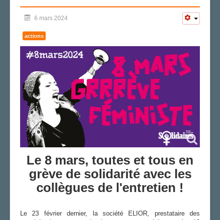
FS SSCT
6 mars 2024
Action sociale
Archives
actions
LE CHARMANT SON
LA SECTION
Vos correspondants
Vos élus
AGENDA
ADHÉRER
Le 8 mars, toutes et tous en
grève de solidarité avec les
collègues de l'entretien !
Le 23 février dernier, la société ELIOR, prestataire des