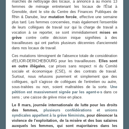
marchés de nettoyage des locaux, a annoncé à au moins 13
femmes de ménage entretenant les locaux de l'État à
Grenoble, dont le site du Centre des Finances Publiques de
Rhin & Danube, leur
mutation forcée
, effective une semaine
plus tard. Les femmes concernées, mais également l'ensemble
de leurs collègues de travail sur qui la charge de travail a
vocation à se reporter, se sont immédiatement
mises en
grève
contre cette décision inique signifiées à des
travailleuses qui ont parfois plusieurs décennies d'ancienneté
dans nos locaux de travail.
Ces mutations témoignent de l'absence totale de considération
d'ELIOR-DERICHEBOURG pour les travailleuses.
Elles sont
en outre illégales
, car prises sans respect ni du Comité
sociale et économique (CSE), ni des contrats de travail.
Surtout, nous refusons purement et simplement que des
collègues, qu'il s'agisse de collègues de l'entretien ou autre,
sous-traitées ou non, soient maltraitées de la sorte.
Une
pétition est massivement signée par les agent·e·s
dans ce
sens ; une caisse de grève mise en place.
Le 8 mars, journée internationale de lutte pour les droits
des femmes,
plusieurs confédérations et unions
syndicales appellent à la grève féministe
, pour dénoncer la
violence de l'exploitation, de la misère et des bas salaires
auxquels les femmes, qui sont majoritaires dans les