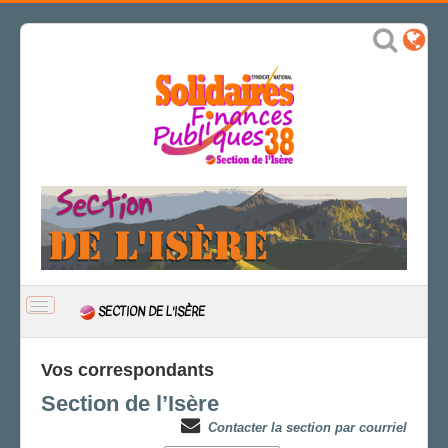
BASCULER
SECTION DE L'ISÈRE
LA
NAVIGATION
ACCUEIL
Vos correspondants
ACTUALITÉ
Section de l’Isère
CSAL
Contacter la section par courriel
CAP/Recours