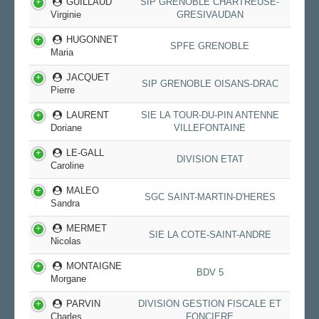
GUILLAUD
SIP GRENOBLE CHARTREUSE-
Virginie
GRESIVAUDAN
HUGONNET
SPFE GRENOBLE
Maria
JACQUET
SIP GRENOBLE OISANS-DRAC
Pierre
LAURENT
SIE LA TOUR-DU-PIN ANTENNE
Doriane
VILLEFONTAINE
LE-GALL
DIVISION ETAT
Caroline
MALEO
SGC SAINT-MARTIN-D'HERES
Sandra
MERMET
SIE LA COTE-SAINT-ANDRE
Nicolas
MONTAIGNE
BDV 5
Morgane
PARVIN
DIVISION GESTION FISCALE ET
Charles
FONCIERE