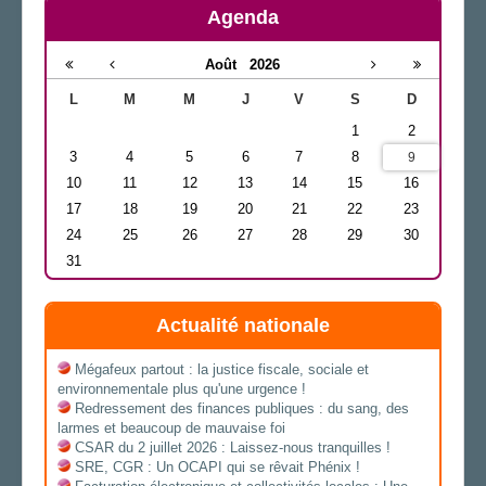
Agenda
Août
2026
L
M
M
J
V
S
D
1
2
3
4
5
6
7
8
9
10
11
12
13
14
15
16
17
18
19
20
21
22
23
24
25
26
27
28
29
30
31
Actualité nationale
Mégafeux partout : la justice fiscale, sociale et
environnementale plus qu'une urgence !
Redressement des finances publiques : du sang, des
larmes et beaucoup de mauvaise foi
CSAR du 2 juillet 2026 : Laissez-nous tranquilles !
SRE, CGR : Un OCAPI qui se rêvait Phénix !