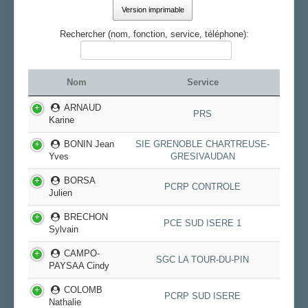
FS SSCT
Version imprimable
Action sociale
Rechercher (nom, fonction, service, téléphone):
Archives
LE CHARMANT SON
Nom
Service
LA SECTION
ARNAUD
Vos correspondants
PRS
Karine
Vos élus
BONIN Jean
SIE GRENOBLE CHARTREUSE-
AGENDA
Yves
GRESIVAUDAN
ADHÉRER
BORSA
PCRP CONTROLE
Julien
BRECHON
PCE SUD ISERE 1
Sylvain
CAMPO-
SGC LA TOUR-DU-PIN
PAYSAA Cindy
COLOMB
PCRP SUD ISERE
Nathalie