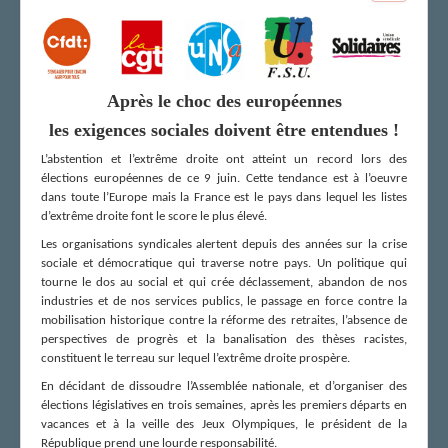
FS SSCT
Action sociale
Archives
LE CHARMANT SON
Après le choc des européennes
LA SECTION
les exigences sociales doivent être entendues !
Vos correspondants
L’abstention et l’extrême droite ont atteint un record lors des
élections européennes de ce 9 juin. Cette tendance est à l’oeuvre
Vos élus
dans toute l’Europe mais la France est le pays dans lequel les listes
AGENDA
d’extrême droite font le score le plus élevé.
ADHÉRER
Les organisations syndicales alertent depuis des années sur la crise
sociale et démocratique qui traverse notre pays. Un politique qui
tourne le dos au social et qui crée déclassement, abandon de nos
industries et de nos services publics, le passage en force contre la
mobilisation historique contre la réforme des retraites, l’absence de
perspectives de progrès et la banalisation des thèses racistes,
constituent le terreau sur lequel l’extrême droite prospère.
En décidant de dissoudre l’Assemblée nationale, et d’organiser des
élections législatives en trois semaines, après les premiers départs en
vacances et à la veille des Jeux Olympiques, le président de la
République prend une lourde responsabilité.