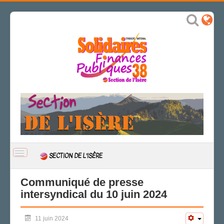
BASCULER
SECTION DE L'ISÈRE
LA
NAVIGATION
ACCUEIL
Communiqué de presse
intersyndical du 10 juin 2024
ACTUALITÉ
CSAL
11 juin 2024
CAP/Recours