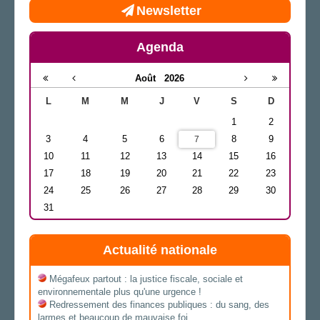
Newsletter
Agenda
Août
2026
L
M
M
J
V
S
D
1
2
3
4
5
6
8
9
7
10
11
12
13
14
15
16
17
18
19
20
21
22
23
24
25
26
27
28
29
30
31
Actualité nationale
Mégafeux partout : la justice fiscale, sociale et
environnementale plus qu'une urgence !
Redressement des finances publiques : du sang, des
larmes et beaucoup de mauvaise foi