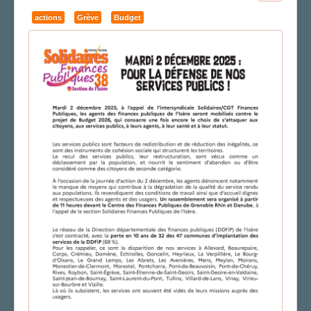
FS SSCT
actions
Grève
Budget
Action sociale
Archives
LE CHARMANT SON
LA SECTION
Vos correspondants
Vos élus
AGENDA
ADHÉRER