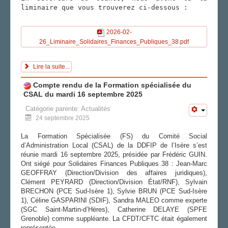
liminaire que vous trouverez ci-dessous :
2026-02-
26_Liminaire_Solidaires_Finances_Publiques_38.pdf
Lire la suite...
Compte rendu de la Formation spécialisée du
CSAL du mardi 16 septembre 2025
Catégorie parente:
Actualités
24 septembre 2025
La Formation Spécialisée (FS) du Comité Social
d’Administration Local (CSAL) de la DDFIP de l’Isère s’est
réunie mardi 16 septembre 2025, présidée par Frédéric GUIN.
Ont siégé pour Solidaires Finances Publiques 38 : Jean-Marc
GEOFFRAY (Direction/Division des affaires juridiques),
Clément PEYRARD (Direction/Division État/RNF), Sylvain
BRECHON (PCE Sud-Isère 1), Sylvie BRUN (PCE Sud-Isère
1), Céline GASPARINI (SDIF), Sandra MALEO comme experte
(SGC Saint-Martin-d’Hères), Catherine DELAYE (SPFE
Grenoble) comme suppléante. La CFDT/CFTC était également
représentée.