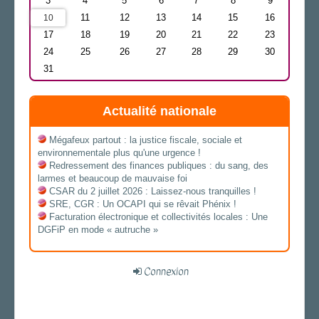
3
4
5
6
7
8
9
11
12
13
14
15
16
10
17
18
19
20
21
22
23
24
25
26
27
28
29
30
31
Actualité nationale
Mégafeux partout : la justice fiscale, sociale et
environnementale plus qu'une urgence !
Redressement des finances publiques : du sang, des
larmes et beaucoup de mauvaise foi
CSAR du 2 juillet 2026 : Laissez-nous tranquilles !
SRE, CGR : Un OCAPI qui se rêvait Phénix !
Facturation électronique et collectivités locales : Une
DGFiP en mode « autruche »
Connexion