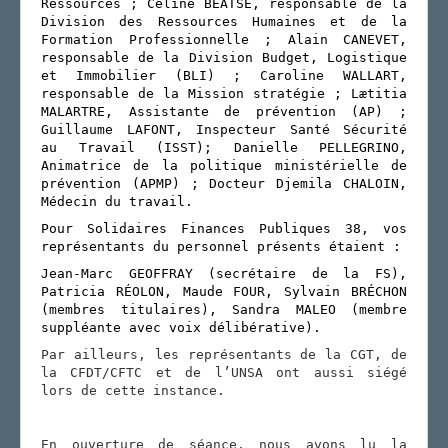
Ressources ; Céline BEATSE, responsable de la
Division des Ressources Humaines et de la
Formation Professionnelle ; Alain CANEVET,
responsable de la Division Budget, Logistique
et Immobilier (BLI) ; Caroline WALLART,
responsable de la Mission stratégie ; Lætitia
MALARTRE, Assistante de prévention (AP) ;
Guillaume LAFONT, Inspecteur Santé Sécurité
au Travail (ISST); Danielle PELLEGRINO,
Animatrice de la politique ministérielle de
prévention (APMP) ; Docteur Djemila CHALOIN,
Médecin du travail.
Pour Solidaires Finances Publiques 38,
v
os
représentants du personnel
présents étaient :
Jean-Marc GEOFFRAY (secrétaire de la FS),
Patricia R
É
OLON, Maude FOUR, Sylvain BRÉCHON
(membres titulaires), Sandra MALEO (membre
suppléant
e
avec voix délibérative).
Par ailleurs, les représentants de la CGT, de
la CFDT/CFTC et de l’UNSA ont aussi siégé
lors de cette instance.
En ouverture de séance, nous avons lu la