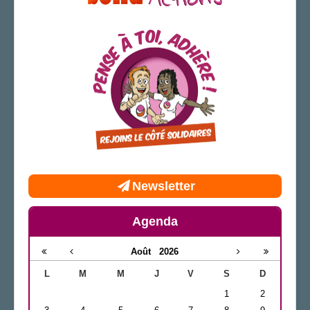
Newsletter
Agenda
Août
2026
L
M
M
J
V
S
D
1
2