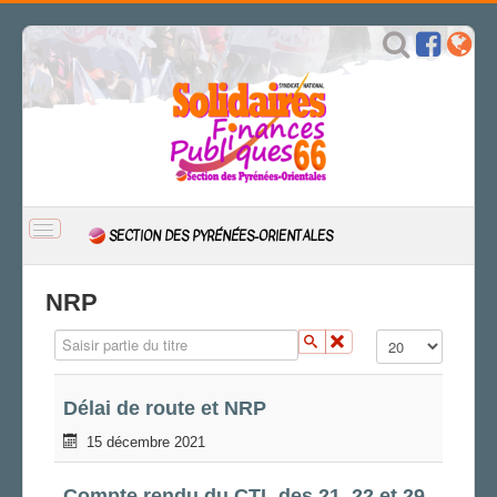
BASCULER
SECTION DES PYRÉNÉES-ORIENTALES
LA
NAVIGATION
ACCUEIL
NRP
ACTUALITÉ
Saisir partie du titre
Affichage #
Actions
CSAL
CAP/Recours
Délai de route et NRP
FS SSCT
15 décembre 2021
Action sociale
Archives
Compte rendu du CTL des 21, 22 et 29