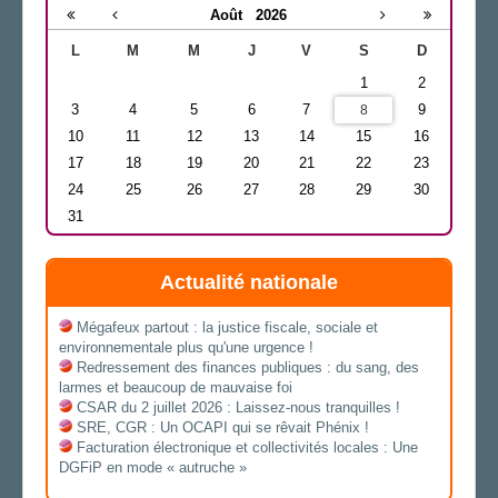
Août
2026
L
M
M
J
V
S
D
1
2
3
4
5
6
7
9
8
10
11
12
13
14
15
16
17
18
19
20
21
22
23
24
25
26
27
28
29
30
31
Actualité nationale
Mégafeux partout : la justice fiscale, sociale et
environnementale plus qu'une urgence !
Redressement des finances publiques : du sang, des
larmes et beaucoup de mauvaise foi
CSAR du 2 juillet 2026 : Laissez-nous tranquilles !
SRE, CGR : Un OCAPI qui se rêvait Phénix !
Facturation électronique et collectivités locales : Une
DGFiP en mode « autruche »