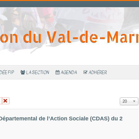
ion du Val-de-Mar
IDÉE FIP
LA SECTION
AGENDA
ADHÉRER
Affichage 
20
épartemental de l’Action Sociale (CDAS) du 2