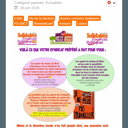
Catégorie parente:
Actualités
CAP/Recours
26 juin 2026
FS SSCT
Action sociale
CSAL
Vie de la Section
Autres sections Solidaires
FS-SSCT
Vie de la section
Revendicatif
Actions
Luttes
JOURNAL LOCAL
LA SECTION
AGENDA
ADHÉRER