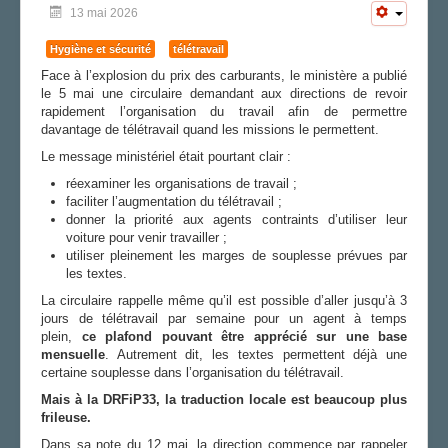
13 mai 2026
FS SSCT
Action sociale
Hygiène et sécurité
télétravail
Archives
Face à l’explosion du prix des carburants, le ministère a publié
LA SECTION
le 5 mai une circulaire demandant aux directions de revoir
rapidement l’organisation du travail afin de permettre
Vos correspondants
davantage de télétravail quand les missions le permettent.
Vos élus
Le message ministériel était pourtant clair :
AGENDA
réexaminer les organisations de travail ;
faciliter l’augmentation du télétravail ;
ADHÉRER
donner la priorité aux agents contraints d’utiliser leur
voiture pour venir travailler ;
utiliser pleinement les marges de souplesse prévues par
les textes.
La circulaire rappelle même qu’il est possible d’aller jusqu’à 3
jours de télétravail par semaine pour un agent à temps
plein,
ce plafond pouvant être apprécié sur une base
mensuelle
. Autrement dit, les textes permettent déjà une
certaine souplesse dans l’organisation du télétravail.
Mais à la DRFiP33, la traduction locale est beaucoup plus
frileuse.
Dans sa note du 12 mai, la direction commence par rappeler