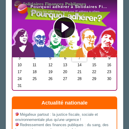
Newsletter
Agenda
Août
2026
L
M
M
J
V
S
D
1
2
3
4
5
6
8
9
7
10
11
12
13
14
15
16
17
18
19
20
21
22
23
24
25
26
27
28
29
30
31
Actualité nationale
Mégafeux partout : la justice fiscale, sociale et
environnementale plus qu'une urgence !
Redressement des finances publiques : du sang, des