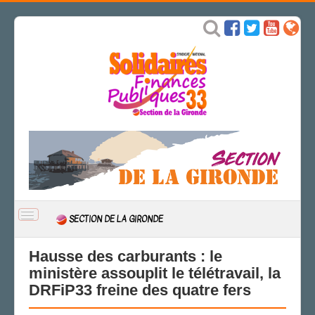
BASCULER
SECTION DE LA GIRONDE
LA
NAVIGATION
ACCUEIL
Hausse des carburants : le
ministère assouplit le télétravail, la
ACTUALITÉ
DRFiP33 freine des quatre fers
CSAL
CAP/Recours