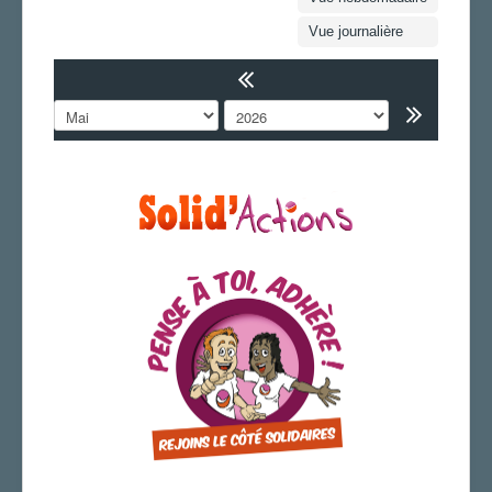
FS SSCT
Vue journalière
Action sociale
Archives
LA SECTION
Vos correspondants
Vos élus
AGENDA
ADHÉRER