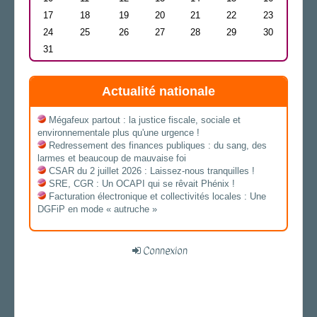
17
18
19
20
21
22
23
24
25
26
27
28
29
30
31
Actualité nationale
Mégafeux partout : la justice fiscale, sociale et
environnementale plus qu'une urgence !
Redressement des finances publiques : du sang, des
larmes et beaucoup de mauvaise foi
CSAR du 2 juillet 2026 : Laissez-nous tranquilles !
SRE, CGR : Un OCAPI qui se rêvait Phénix !
Facturation électronique et collectivités locales : Une
DGFiP en mode « autruche »
Connexion