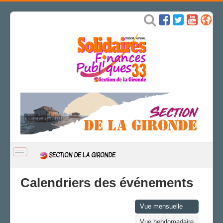
BASCULER
SECTION DE LA GIRONDE
LA
NAVIGATION
ACCUEIL
Calendriers des événements
ACTUALITÉ
CSAL
Vue mensuelle
CAP/Recours
Vue hebdomadaire