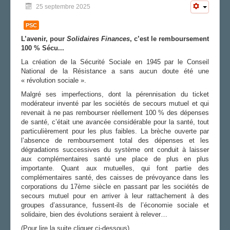
25 septembre 2025
FS SSCT
Action sociale
PSC
Archives
L
’avenir, pour
Solidaires Finances
, c’est le remboursement
LE CHARMANT SON
100 % Sécu...
La création de la Sécurité Sociale en 1945 par le Conseil
LA SECTION
National de la Résistance a sans aucun doute été une
« révolution sociale ».
Vos correspondants
Vos élus
Malgré ses imperfections, dont la pérennisation du ticket
modérateur inventé par les sociétés de secours mutuel et qui
AGENDA
revenait à ne pas rembourser réellement 100 % des dépenses
de santé, c’était une avancée considérable pour la santé, tout
ADHÉRER
particulièrement pour les plus faibles. La brèche ouverte par
l’absence de remboursement total des dépenses et les
dégradations successives du système ont conduit à laisser
aux complémentaires santé une place de plus en plus
importante. Quant aux mutuelles, qui font partie des
complémentaires santé, des caisses de prévoyance dans les
corporations du 17ème siècle en passant par les sociétés de
secours mutuel pour en arriver à leur rattachement à des
groupes d’assurance, fussent-ils de l’économie sociale et
solidaire, bien des évolutions seraient à relever…
(Pour lire la suite cliquer ci-dessous)