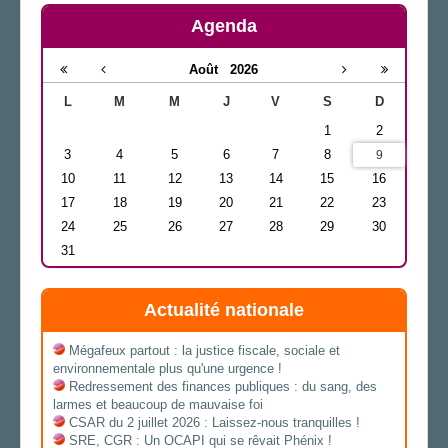
Agenda
Août
2026
L
M
M
J
V
S
D
1
2
3
4
5
6
7
8
9
10
11
12
13
14
15
16
17
18
19
20
21
22
23
24
25
26
27
28
29
30
31
Actualité nationale
Mégafeux partout : la justice fiscale, sociale et
environnementale plus qu'une urgence !
Redressement des finances publiques : du sang, des
larmes et beaucoup de mauvaise foi
CSAR du 2 juillet 2026 : Laissez-nous tranquilles !
SRE, CGR : Un OCAPI qui se rêvait Phénix !