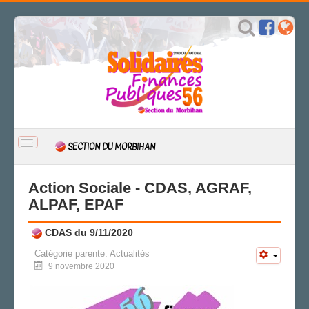
BASCULER
SECTION DU MORBIHAN
LA
NAVIGATION
ACCUEIL
Action Sociale - CDAS, AGRAF,
ACTUALITÉ
ALPAF, EPAF
CSAL
CDAS du 9/11/2020
CAP/Recours
FS SSCT
Catégorie parente:
Actualités
9 novembre 2020
Action sociale
Archives
LA SECTION