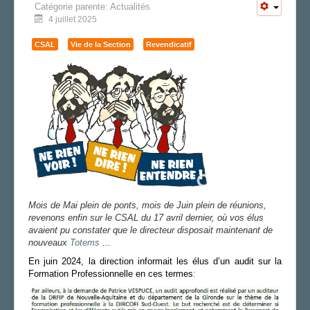
Catégorie parente:
Actualités
CAP/Recours
4 juillet 2025
FS SSCT
Action sociale
CSAL
Vie de la Section
Revendicatif
Vie de la section
JOURNAL LOCAL
LA SECTION
AGENDA
ADHÉRER
Mois de Mai plein de ponts, mois de Juin plein de réunions,
revenons enfin sur le CSAL du 17 avril dernier, où vos élus
avaient pu constater que le directeur disposait maintenant de
nouveaux
Totems
...
E
n juin 2024, la direction informait les élus d’
un
audit
sur la
Formation Professionnelle en ces termes
: